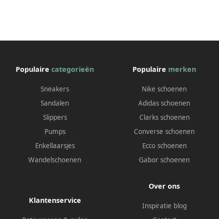
Populaire
categorieën
Populaire
merken
Sneakers
Nike schoenen
Sandalen
Adidas schoenen
Slippers
Clarks schoenen
Pumps
Converse schoenen
Enkellaarsjes
Ecco schoenen
Wandelschoenen
Gabor schoenen
Over ons
Klantenservice
Inspiratie blog