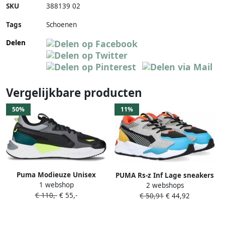
SKU
388139 02
Tags
Schoenen
Delen
Vergelijkbare producten
50%
11%
Puma Modieuze Unisex
PUMA Rs-z Inf Lage sneakers
1 webshop
Sneakers met Synthetisch en
2 webshops
Jongens Multi
€ 110,-
€ 55,-
Textiel Bovenwerk Zwart
€ 50,91
€ 44,92
Dames