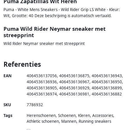
Puma Zapatilllas Wit Heren
Puma - White Mens Sneakers - Wild Rider Grip LS White - Kleur:
Wit, Grootte: 40 Deze beschrijving is automatisch vertaald.
Puma Wild Rider Neymar sneaker met
streepprint
Wild Rider Neymar sneaker met streepprint
Referenties
EAN
4064536137056
,
4064536136875
,
4064536136943
,
4064536136936
,
4064536136967
,
4064536136950
,
4064536136905
,
4064536136929
,
4064536136899
,
4064536136974
,
4064536136981
,
4064536136882
SKU
7786932
Tags
Herenschoenen, Schoenen, Kleren, Accessories,
Athletic schoenen, Mannen, Running sneakers