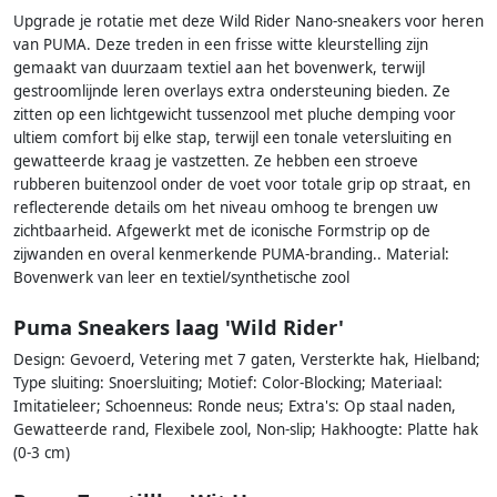
Upgrade je rotatie met deze Wild Rider Nano-sneakers voor heren
van PUMA. Deze treden in een frisse witte kleurstelling zijn
gemaakt van duurzaam textiel aan het bovenwerk, terwijl
gestroomlijnde leren overlays extra ondersteuning bieden. Ze
zitten op een lichtgewicht tussenzool met pluche demping voor
ultiem comfort bij elke stap, terwijl een tonale vetersluiting en
gewatteerde kraag je vastzetten. Ze hebben een stroeve
rubberen buitenzool onder de voet voor totale grip op straat, en
reflecterende details om het niveau omhoog te brengen uw
zichtbaarheid. Afgewerkt met de iconische Formstrip op de
zijwanden en overal kenmerkende PUMA-branding.. Material:
Bovenwerk van leer en textiel/synthetische zool
Puma Sneakers laag 'Wild Rider'
Design: Gevoerd, Vetering met 7 gaten, Versterkte hak, Hielband;
Type sluiting: Snoersluiting; Motief: Color-Blocking; Materiaal:
Imitatieleer; Schoenneus: Ronde neus; Extra's: Op staal naden,
Gewatteerde rand, Flexibele zool, Non-slip; Hakhoogte: Platte hak
(0-3 cm)