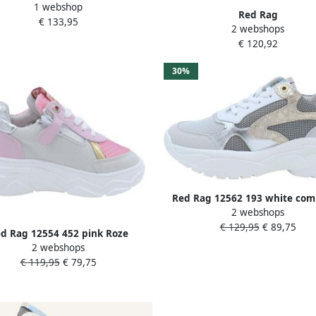
1 webshop
Kids Roze
Red Rag
€ 133,95
2 webshops
13334~~~~~~~~~~~~~~~~~~~~
€ 120,92
MeisjesHalf-hoogKindersneaker
30%
Red Rag 12562 193 white com
2 webshops
€ 129,95
€ 89,75
d Rag 12554 452 pink Roze
2 webshops
€ 119,95
€ 79,75