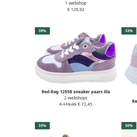
1 webshop
13354~~~~~~~~~~~~~~~~~~~~~~~~~
€ 120,92
MeisjesLage schoenenKindersneakers
Wit beige
39%
33%
Red-Rag 12558 sneaker paars lila
2 webshops
Re
€ 119,95
€ 72,45
33%
50%