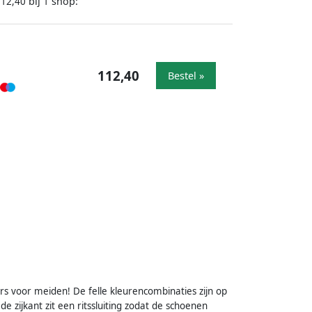
bij
shop:
112,40
1
112,40
Bestel »
s voor meiden! De felle kleurencombinaties zijn op
 zijkant zit een ritssluiting zodat de schoenen