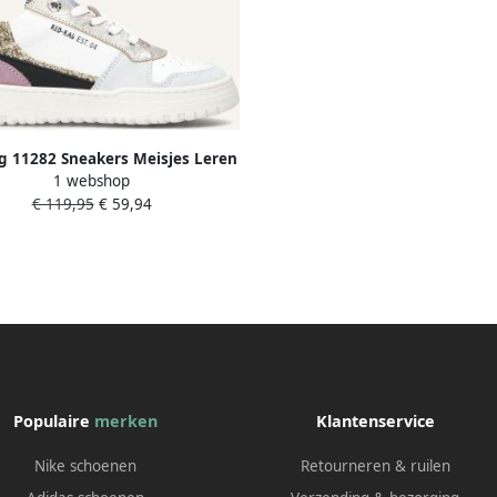
g 11282 Sneakers Meisjes Leren
1 webshop
Sneaker Wit
€ 119,95
€ 59,94
Populaire
merken
Klantenservice
Nike schoenen
Retourneren & ruilen