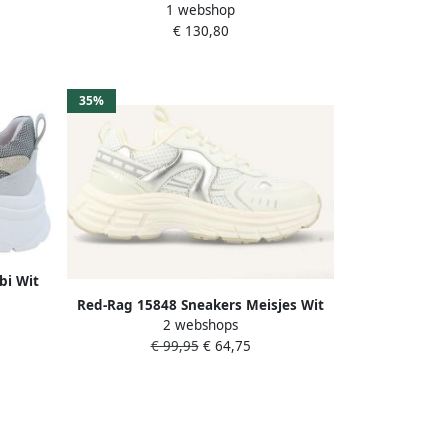
1 webshop
Sneaker Meisjes Beige
€ 130,80
~~~~~
s Taupe
35%
bi Wit
Red-Rag 15848 Sneakers Meisjes Wit
2 webshops
€ 99,95
€ 64,75