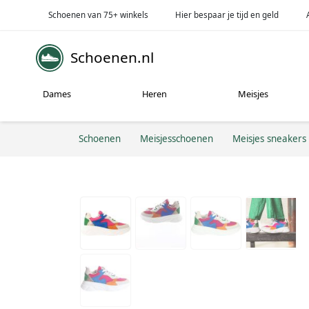
Schoenen van 75+ winkels
Hier bespaar je tijd en geld
Schoenen.nl
Dames
Heren
Meisjes
Schoenen
Meisjesschoenen
Meisjes sneakers