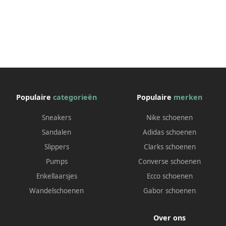
Populaire
categorieën
Populaire
merken
Sneakers
Nike schoenen
Sandalen
Adidas schoenen
Slippers
Clarks schoenen
Pumps
Converse schoenen
Enkellaarsjes
Ecco schoenen
Wandelschoenen
Gabor schoenen
Over ons