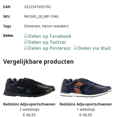
EAN
3222541695782
SKU
PA5365_28_MP-1046
Tags
Schoenen, Heren sneakers
Delen
Vergelijkbare producten
Redskins Adjo-sportschoenen
Redskins Adjo-sportschoenen
2 webshops
1 webshop
met veters
met veters
€ 48,93
€ 48,93