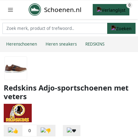
Schoenen.nl
Herenschoenen
Heren sneakers
REDSKINS
Redskins Adjo-sportschoenen met
veters
0