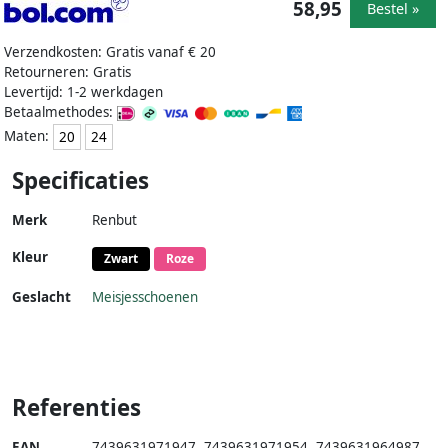
58,95
Bestel »
Verzendkosten: Gratis vanaf € 20
Retourneren: Gratis
Levertijd: 1-2 werkdagen
Betaalmethodes:
Maten:
20
24
Specificaties
Merk
Renbut
Kleur
Zwart
Roze
Geslacht
Meisjesschoenen
Referenties
EAN
7439631971947
,
7439631971954
,
7439631964987