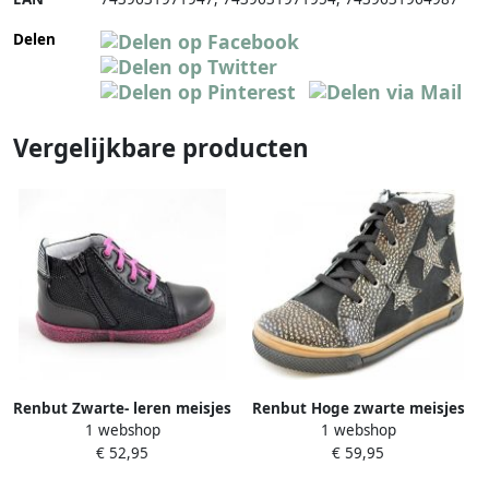
Delen
Vergelijkbare producten
Renbut Zwarte- leren meisjes
Renbut Hoge zwarte meisjes
1 webshop
1 webshop
schoenen
gympen met gouden sterren
€ 52,95
€ 59,95