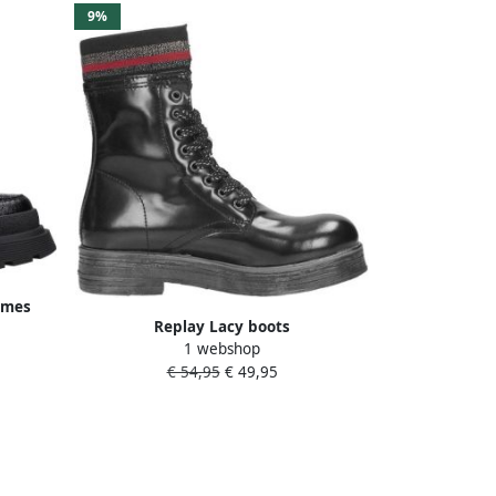
9%
ames
Replay Lacy boots
1 webshop
€ 54,95
€ 49,95