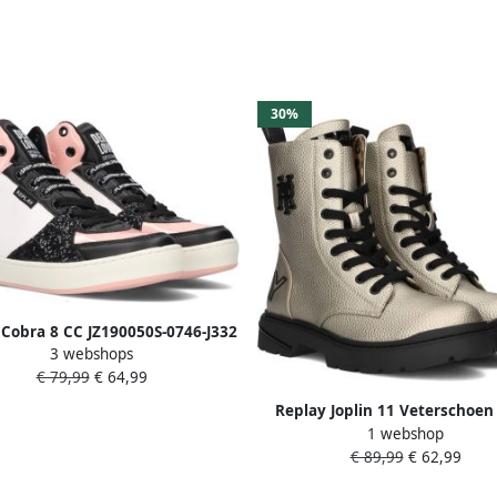
30%
 Cobra 8 CC JZ190050S-0746-J332
3 webshops
Zwart Wit Roze
€ 79,99
€ 64,99
Replay Joplin 11 Veterschoen
1 webshop
goudkleur
€ 89,99
€ 62,99