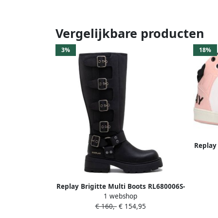
Vergelijkbare producten
3%
18%
Replay
Replay Brigitte Multi Boots RL680006S-
1 webshop
0003 Zwart
€ 160,-
€ 154,95