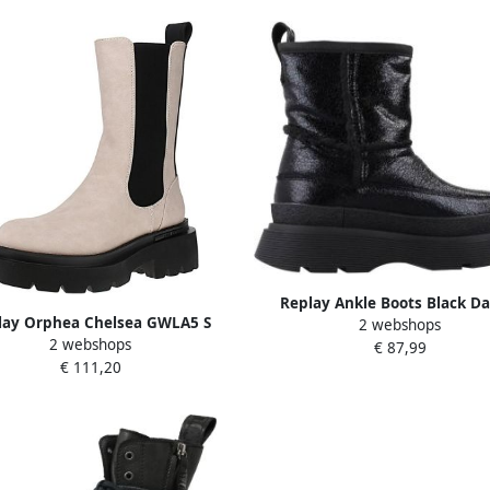
Replay Ankle Boots Black D
lay Orphea Chelsea GWLA5 S
2 webshops
2 webshops
s Chelsea Laarzen 002-Beige
€ 87,99
€ 111,20