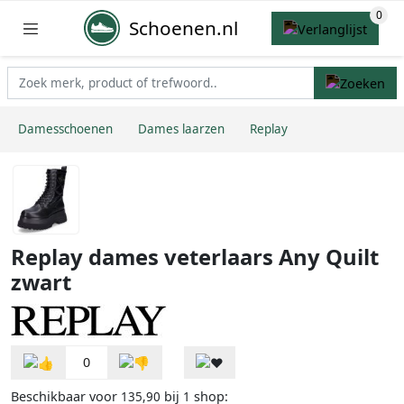
Schoenen.nl
Damesschoenen
Dames laarzen
Replay
Replay dames veterlaars Any Quilt
zwart
0
Beschikbaar voor
bij
shop:
135,90
1