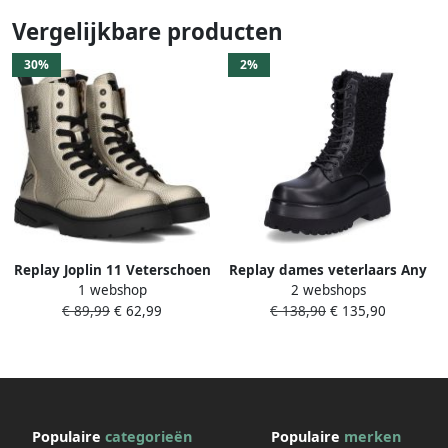
Vergelijkbare producten
30%
2%
Replay Joplin 11 Veterschoen
Replay dames veterlaars Any
1 webshop
2 webshops
hoog goudkleur
Fur zwart
€ 89,99
€ 62,99
€ 138,90
€ 135,90
Populaire
categorieën
Populaire
merken