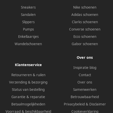
Sneakers
Nike schoenen
Sandalen
Adidas schoenen
Slippers
Clarks schoenen
Pumps
Converse schoenen
Enkellaarsjes
Ecco schoenen
Wandelschoenen
Gabor schoenen
Over ons
Klantenservice
Inspiratie blog
Retourneren & ruilen
Contact
Verzending & bezorging
Over ons
Status van bestelling
Samenwerken
Garantie & reparatie
Betrouwbaarheid
Betaalmogelijkheden
Privacybeleid
&
Disclaimer
Voorraad & beschikbaarheid
Cookieverklaring