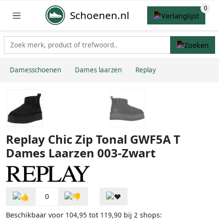
Schoenen.nl
Damesschoenen
Dames laarzen
Replay
Replay Chic Zip Tonal GWF5A T
Dames Laarzen 003-Zwart
0
Beschikbaar voor
tot
bij
shops:
104,95
119,90
2