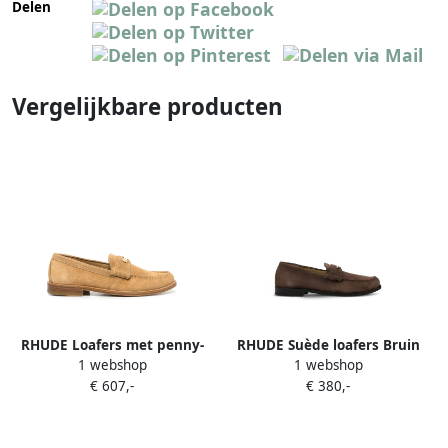
Delen
Vergelijkbare producten
RHUDE Loafers met penny-
RHUDE Suède loafers Bruin
1 webshop
1 webshop
detail Bruin
€ 607,-
€ 380,-