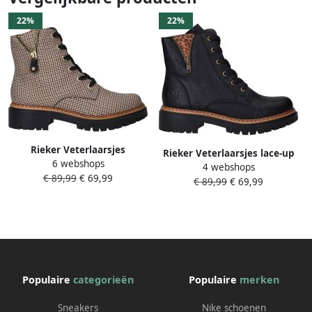
22%
22%
Rieker Veterlaarsjes
Rieker Veterlaarsjes lace-up
6 webshops
Veterboots herfstlaarzen
4 webshops
boots block heel with
€ 89,99
€ 69,99
profielzool blokhak in pepita-
€ 89,99
€ 69,99
practical inner zipper
look
Populaire
categorieën
Populaire
merken
Sneakers
Nike schoenen