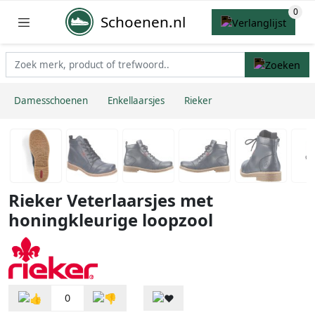
Schoenen.nl
Damesschoenen
Enkellaarsjes
Rieker
Rieker Veterlaarsjes met
honingkleurige loopzool
0