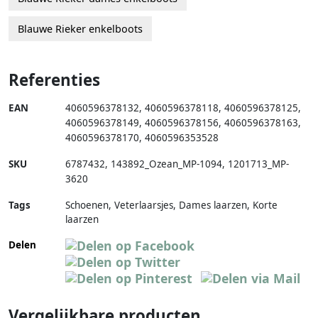
Blauwe Rieker enkelboots
Referenties
EAN
4060596378132
,
4060596378118
,
4060596378125
,
4060596378149
,
4060596378156
,
4060596378163
,
4060596378170
,
4060596353528
SKU
6787432
,
143892_Ozean_MP-1094
,
1201713_MP-
3620
Tags
Schoenen, Veterlaarsjes, Dames laarzen, Korte
laarzen
Delen
Vergelijkbare producten