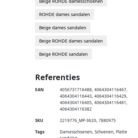
Beige ROHDE damesschoenen
ROHDE dames sandalen
Beige dames sandalen
Beige ROHDE dames sandalen
Beige ROHDE sandalen
Referenties
EAN
4056731716488
,
4064304116467
,
4064304116443
,
4064304116429
,
4064304116405
,
4064304116481
,
4064304116382
SKU
2219776_MP-3620
,
7880975
Tags
Damesschoenen, Schoenen, Platte
sandalen