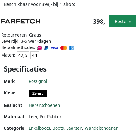
Beschikbaar voor
bij
shop:
398,-
1
398,-
Bestel »
Retourneren: Gratis
Levertijd: 3-5 werkdagen
Betaalmethodes:
Maten:
42,5
44
Specificaties
Merk
Rossignol
Kleur
Zwart
Geslacht
Herenschoenen
Materiaal
Leer
,
Pu
,
Rubber
Categorie
Enkelboots
,
Boots
,
Laarzen
,
Wandelschoenen