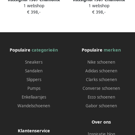
1 webshop
1 webshop
enkellaarzen Zwart
enkellaarzen Bruin
€ 398,-
€ 398,-
Populaire
categorieën
Populaire
merken
Sneakers
Nike schoenen
Sandalen
Adidas schoenen
Slippers
Clarks schoenen
Pumps
Converse schoenen
Enkellaarsjes
Ecco schoenen
Wandelschoenen
Gabor schoenen
Over ons
Klantenservice
Inspiratie blog