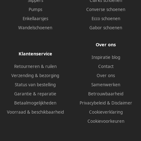
Slippers
Clarks schoenen
Pumps
Converse schoenen
Enkellaarsjes
Ecco schoenen
Wandelschoenen
Gabor schoenen
Over ons
Klantenservice
Inspiratie blog
Retourneren & ruilen
Contact
Verzending & bezorging
Over ons
Status van bestelling
Samenwerken
Garantie & reparatie
Betrouwbaarheid
Betaalmogelijkheden
Privacybeleid
&
Disclaimer
Voorraad & beschikbaarheid
Cookieverklaring
Cookievoorkeuren