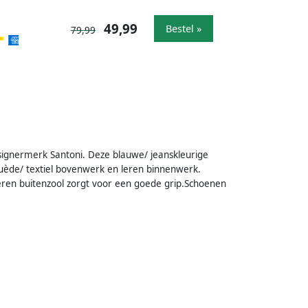
49,99
Bestel »
79,99
esignermerk Santoni. Deze blauwe/ jeanskleurige
ède/ textiel bovenwerk en leren binnenwerk.
eren buitenzool zorgt voor een goede grip.Schoenen