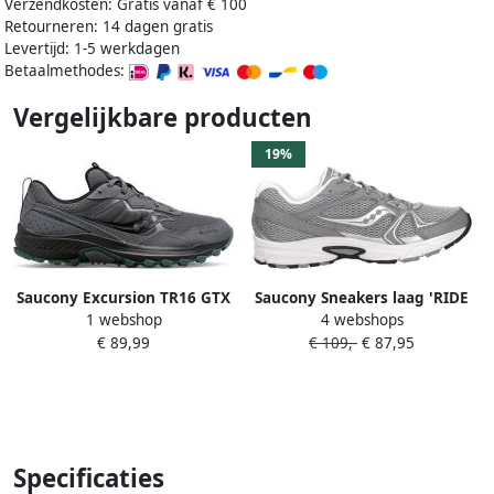
Verzendkosten: Gratis vanaf € 100
Retourneren: 14 dagen gratis
Levertijd: 1-5 werkdagen
Betaalmethodes:
Vergelijkbare producten
19%
Saucony Excursion TR16 GTX
Saucony Sneakers laag 'RIDE
1 webshop
4 webshops
Heren Sportschoenen
MILLENNIUM' grijs zilver
€ 89,99
€ 109,-
€ 87,95
Hardlopen Trail donkergrijs
Specificaties