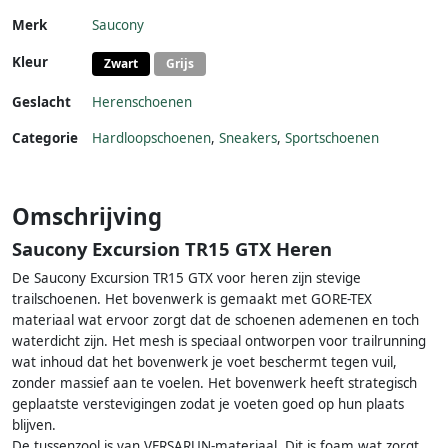
Merk
Saucony
Kleur
Zwart
Grijs
Geslacht
Herenschoenen
Categorie
Hardloopschoenen
,
Sneakers
,
Sportschoenen
Omschrijving
Saucony Excursion TR15 GTX Heren
De Saucony Excursion TR15 GTX voor heren zijn stevige
trailschoenen. Het bovenwerk is gemaakt met GORE-TEX
materiaal wat ervoor zorgt dat de schoenen ademenen en toch
waterdicht zijn. Het mesh is speciaal ontworpen voor trailrunning
wat inhoud dat het bovenwerk je voet beschermt tegen vuil,
zonder massief aan te voelen. Het bovenwerk heeft strategisch
geplaatste verstevigingen zodat je voeten goed op hun plaats
blijven.
De tussenzool is van VERSARUN-materiaal. Dit is foam wat zorgt