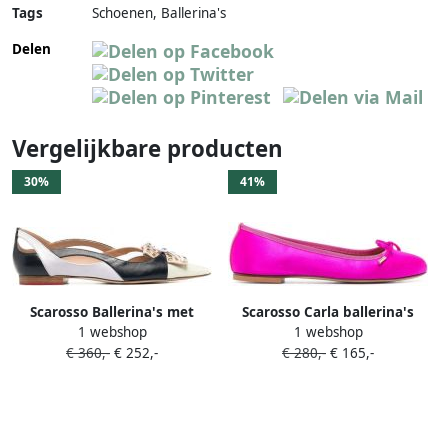
Tags
Schoenen, Ballerina's
Delen
Vergelijkbare producten
30%
41%
Scarosso Ballerina's met
Scarosso Carla ballerina's
1 webshop
1 webshop
strikdetail Beige
met strikdetail Roze
€ 360,-
€ 252,-
€ 280,-
€ 165,-