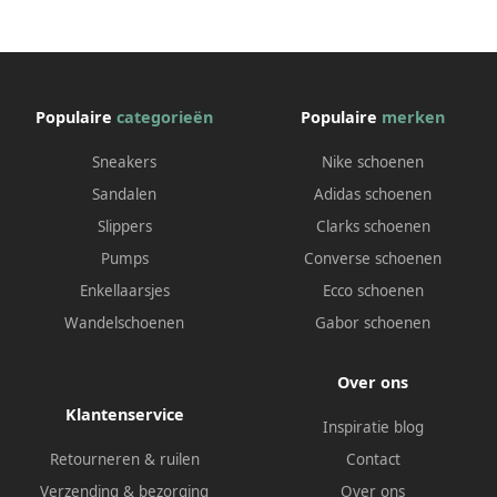
Populaire
categorieën
Populaire
merken
Sneakers
Nike schoenen
Sandalen
Adidas schoenen
Slippers
Clarks schoenen
Pumps
Converse schoenen
Enkellaarsjes
Ecco schoenen
Wandelschoenen
Gabor schoenen
Over ons
Klantenservice
Inspiratie blog
Retourneren & ruilen
Contact
Verzending & bezorging
Over ons