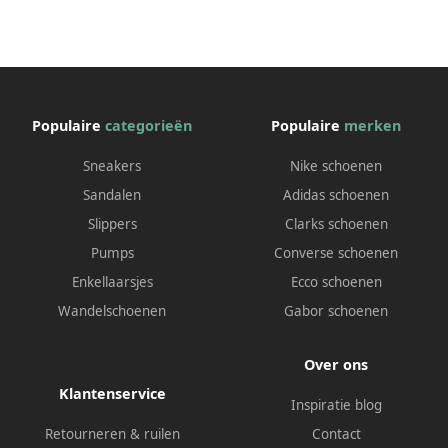
Populaire
categorieën
Populaire
merken
Sneakers
Nike schoenen
Sandalen
Adidas schoenen
Slippers
Clarks schoenen
Pumps
Converse schoenen
Enkellaarsjes
Ecco schoenen
Wandelschoenen
Gabor schoenen
Over ons
Klantenservice
Inspiratie blog
Retourneren & ruilen
Contact