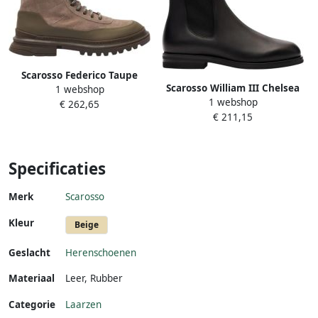
Scarosso Federico Taupe
Scarosso William III Chelsea
1 webshop
Suède Brown Heren
1 webshop
Laarzen Black Heren
€ 262,65
€ 211,15
Specificaties
Merk
Scarosso
Kleur
Beige
Geslacht
Herenschoenen
Materiaal
Leer
,
Rubber
Categorie
Laarzen