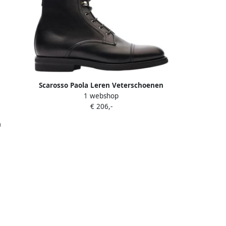
Scarosso Paola Leren Veterschoenen
1 webshop
Zwart Dames
€ 206,-
n
strian-
Zwart