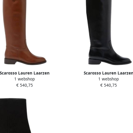
Scarosso Lauren Laarzen
Scarosso Lauren Laarze
1 webshop
1 webshop
andgemaakt Italiaans leer
Handgemaakte Italiaanse Eque
€ 540,75
€ 540,75
rian-geïnspireerd Bruin Dames
geïnspireerde Hoge Laarzen 
Dames