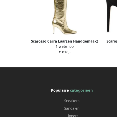
Scarosso Carra Laarzen Handgemaakt
Scaro
1 webshop
Italiaans Leer Geel Dames
Ambac
€ 618,-
Populaire
categorieën
Sneakers
Sandalen
Slippers