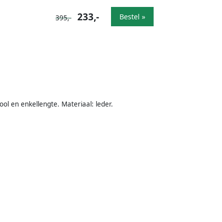
233,-
Bestel »
395,-
ol en enkellengte. Materiaal: leder.