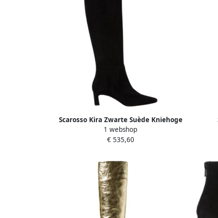
Scarosso Kira Zwarte Suède Kniehoge
1 webshop
Hoge Laarzen Black Dames
H
€ 535,60
equest