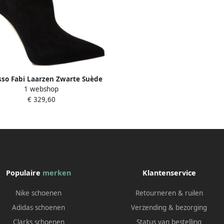
sso Fabi Laarzen Zwarte Suède
1 webshop
htelijke Booties Zwart Dames
€ 329,60
Populaire
merken
Klantenservice
Nike schoenen
Retourneren & ruilen
Adidas schoenen
Verzending & bezorging
Clarks schoenen
Status van bestelling