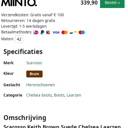
339,90
Bestel »
Verzendkosten: Gratis vanaf € 100
Retourneren: 14 dagen gratis
Levertijd: 1-5 werkdagen
Betaalmethodes:
Maten:
42
Specificaties
Merk
Scarosso
Kleur
Bruin
Geslacht
Herenschoenen
Categorie
Chelsea boots
,
Boots
,
Laarzen
Omschrijving
Scarosso Keith Brown Suede Chelsea Laarzen