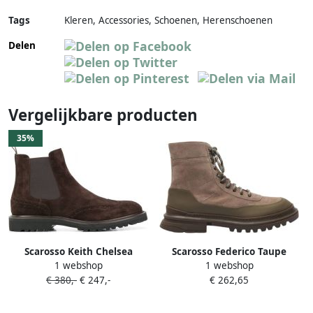
Tags
Kleren, Accessories, Schoenen, Herenschoenen
Delen
Vergelijkbare producten
35%
Scarosso Keith Chelsea
Scarosso Federico Taupe
1 webshop
1 webshop
laarzen Bruin
Suède Brown Heren
€ 380,-
€ 247,-
€ 262,65