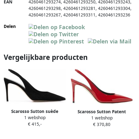
EAN
4260461293274
,
4260461293250
,
4260461293243
,
4260461293298
,
4260461293281
,
4260461293304
,
4260461293267
,
4260461293311
,
4260461293236
Delen
Vergelijkbare producten
Scarosso Sutton suède
Scarosso Sutton Patent
1 webshop
pumps Zwart
1 webshop
Pumps Rood Dames
€ 415,-
€ 370,80