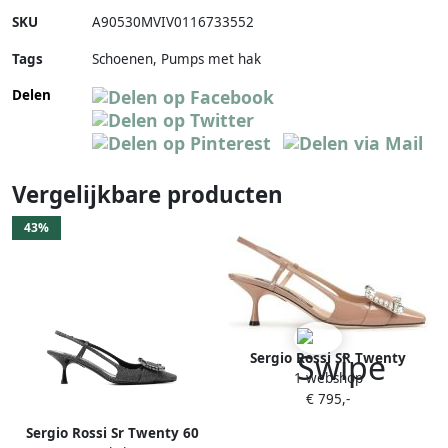
SKU
A90530MVIV0116733552
Tags
Schoenen, Pumps met hak
Delen
Vergelijkbare producten
43%
Sergio Rossi SR Twenty
1 webshop
pumps verfraaid met
€ 795,-
kristallen Beige
Sergio Rossi Sr Twenty 60