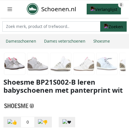
Schoenen.nl
Damesschoenen
Dames veterschoenen
Shoesme
Shoesme BP21S002-B leren
babyschoenen met panterprint wit
0