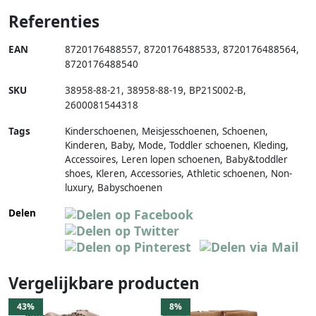
Referenties
EAN
8720176488557
,
8720176488533
,
8720176488564
,
8720176488540
SKU
38958-88-21
,
38958-88-19
,
BP21S002-B
,
2600081544318
Tags
Kinderschoenen, Meisjesschoenen, Schoenen,
Kinderen, Baby, Mode, Toddler schoenen, Kleding,
Accessoires, Leren lopen schoenen, Baby&toddler
shoes, Kleren, Accessories, Athletic schoenen, Non-
luxury, Babyschoenen
Delen
Vergelijkbare producten
43%
8%