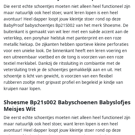
Die eerst echte schoentjes moeten niet alleen heel functioneel zijn
maar natuurlijk ook heel stoer, want leren lopen is een heel
avontuur! Heel dapper loopt jouw kleintje stoer rond op deze
BabyProof babyschoentjes Bp21S002 van het merk Shoesme. De
buitenkant is gemaakt van wit leer met een suède accent aan de
veterklep, een ponyhair hielstuk met panterprint en een roze
metallic hielcap. De zijkanten hebben sportieve kleine perforaties
voor een unieke look. De binnenkant heeft een leren voering en
een uitneembaar voetbed en de tong is voorzien van een roze
textiel merklabel. Dankzij de ritssluiting in combiantie met de
vetersluiting trek je de schoentjes gemakkelijk aan en uit. Het
schoentje is licht van gewicht, is voorzien van een flexibel
rubberen zooltje met gripvast profiel en begeleid je kindje van
kruipen naar lopen.
Shoesme Bp21s002 Babyschoenen Babyslofjes
Meisjes Wit
Die eerst echte schoentjes moeten niet alleen heel functioneel zijn
maar natuurlijk ook heel stoer, want leren lopen is een heel
avontuur! Heel dapper loopt jouw kleintje stoer rond op deze