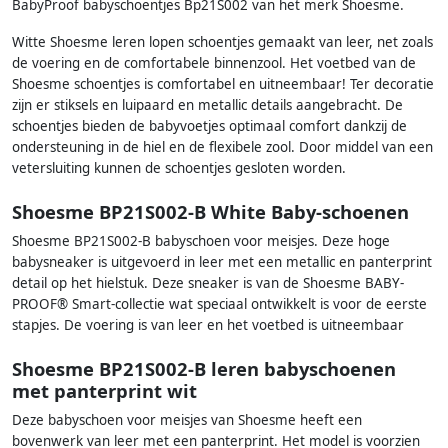
BabyProof babyschoentjes Bp21S002 van het merk Shoesme.
Witte Shoesme leren lopen schoentjes gemaakt van leer, net zoals
de voering en de comfortabele binnenzool. Het voetbed van de
Shoesme schoentjes is comfortabel en uitneembaar! Ter decoratie
zijn er stiksels en luipaard en metallic details aangebracht. De
schoentjes bieden de babyvoetjes optimaal comfort dankzij de
ondersteuning in de hiel en de flexibele zool. Door middel van een
vetersluiting kunnen de schoentjes gesloten worden.
Shoesme BP21S002-B White Baby-schoenen
Shoesme BP21S002-B babyschoen voor meisjes. Deze hoge
babysneaker is uitgevoerd in leer met een metallic en panterprint
detail op het hielstuk. Deze sneaker is van de Shoesme BABY-
PROOF® Smart-collectie wat speciaal ontwikkelt is voor de eerste
stapjes. De voering is van leer en het voetbed is uitneembaar
Shoesme BP21S002-B leren babyschoenen
met panterprint wit
Deze babyschoen voor meisjes van Shoesme heeft een
bovenwerk van leer met een panterprint. Het model is voorzien