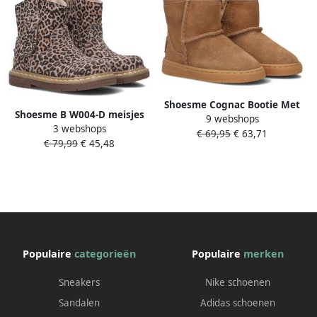
Shoesme Cognac Bootie Met
Shoesme B W004-D meisjes
9 webshops
Fluffy Voering Laarzen
3 webshops
enkellaarzen beige
€ 69,95
€ 63,71
Kinderen Unisex Cognac
€ 79,99
€ 45,48
Lammy
Populaire
categorieën
Populaire
merken
Sneakers
Nike schoenen
Sandalen
Adidas schoenen