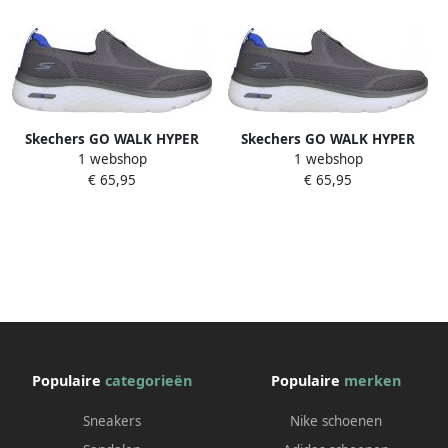
Skechers GO WALK HYPER
Skechers GO WALK HYPER
1 webshop
1 webshop
BURST SAVITAR Heren
BURST SAVITAR Heren
€ 65,95
€ 65,95
Sneakers
Sneakers
Populaire
categorieën
Populaire
merken
Sneakers
Nike schoenen