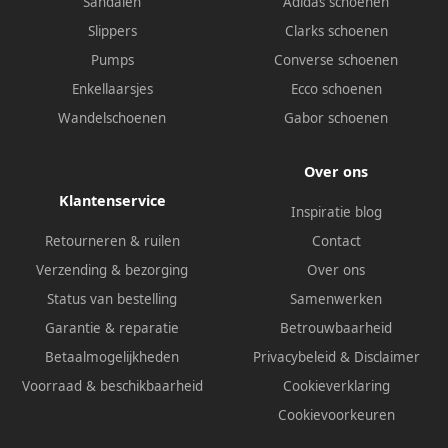
Sandalen
Adidas schoenen
Slippers
Clarks schoenen
Pumps
Converse schoenen
Enkellaarsjes
Ecco schoenen
Wandelschoenen
Gabor schoenen
Over ons
Klantenservice
Inspiratie blog
Retourneren & ruilen
Contact
Verzending & bezorging
Over ons
Status van bestelling
Samenwerken
Garantie & reparatie
Betrouwbaarheid
Betaalmogelijkheden
Privacybeleid
&
Disclaimer
Voorraad & beschikbaarheid
Cookieverklaring
Cookievoorkeuren