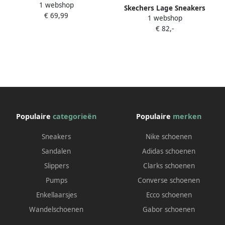
1 webshop
Sport Court 92
Skechers Lage Sneakers
€ 69,99
1 webshop
Sport Court 92
€ 82,-
Populaire
categorieën
Populaire
merken
Sneakers
Nike schoenen
Sandalen
Adidas schoenen
Slippers
Clarks schoenen
Pumps
Converse schoenen
Enkellaarsjes
Ecco schoenen
Wandelschoenen
Gabor schoenen