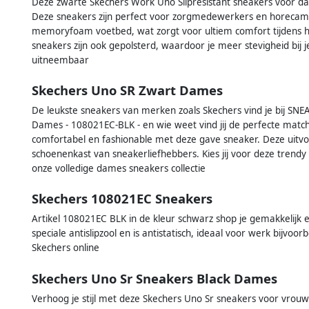
Deze zwarte Skechers Work Uno Slipresistant sneakers voor dam
Deze sneakers zijn perfect voor zorgmedewerkers en horeca
memoryfoam voetbed, wat zorgt voor ultiem comfort tijdens he
sneakers zijn ook gepolsterd, waardoor je meer stevigheid bij 
uitneembaar
Skechers Uno SR Zwart Dames
De leukste sneakers van merken zoals Skechers vind je bij SNE
Dames - 108021EC-BLK - en wie weet vind jij de perfecte match
comfortabel en fashionable met deze gave sneaker. Deze uitv
schoenenkast van sneakerliefhebbers. Kies jij voor deze trendy 
onze volledige dames sneakers collectie
Skechers 108021EC Sneakers
Artikel 108021EC BLK in de kleur schwarz shop je gemakkelijk
speciale antislipzool en is antistatisch, ideaal voor werk bijvoor
Skechers online
Skechers Uno Sr Sneakers Black Dames
Verhoog je stijl met deze Skechers Uno Sr sneakers voor vrouw