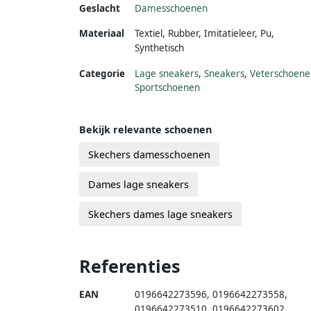
Geslacht
Damesschoenen
Materiaal
Textiel
,
Rubber
,
Imitatieleer
,
Pu
,
Synthetisch
Categorie
Lage sneakers
,
Sneakers
,
Veterschoene
Sportschoenen
Bekijk relevante schoenen
Skechers damesschoenen
Dames lage sneakers
Skechers dames lage sneakers
Referenties
EAN
0196642273596
,
0196642273558
,
0196642273510
,
0196642273602
,