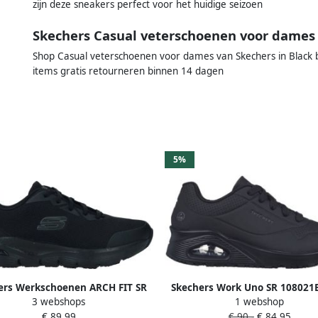
zijn deze sneakers perfect voor het huidige seizoen
Skechers Casual veterschoenen voor dames
Shop Casual veterschoenen voor dames van Skechers in Black b
items gratis retourneren binnen 14 dagen
5%
ers Werkschoenen ARCH FIT SR
Skechers Work Uno SR 108021
3 webshops
1 webshop
eterschoen voor de horeca
Zwart
€ 89,99
€ 90,-
€ 84,95
derhoud met slipvaste zool