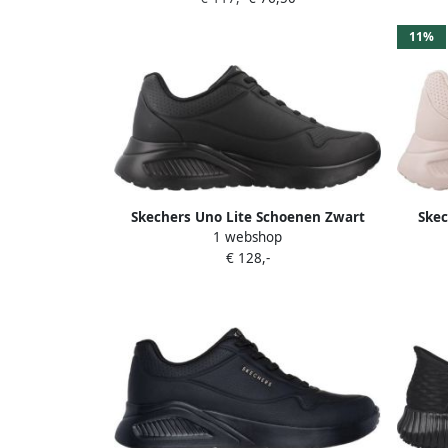
11%
Skechers Uno Lite Schoenen Zwart
Skec
1 webshop
Vrouw
€ 128,-