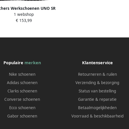
chers Werkschoenen UNO SR
1 webshop
 WOMENS WORK sneakers werk
€ 153,99
schoen esd-geschikt
Populaire
merken
Klantenservice
Nike schoenen
Retourneren & ruilen
Adidas schoenen
Verzending & bezorging
Clarks schoenen
Status van bestelling
Converse schoenen
Garantie & reparatie
Ecco schoenen
Betaalmogelijkheden
Gabor schoenen
Voorraad & beschikbaarheid