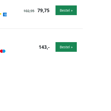
79,75
Bestel »
102,95
143,-
Bestel »