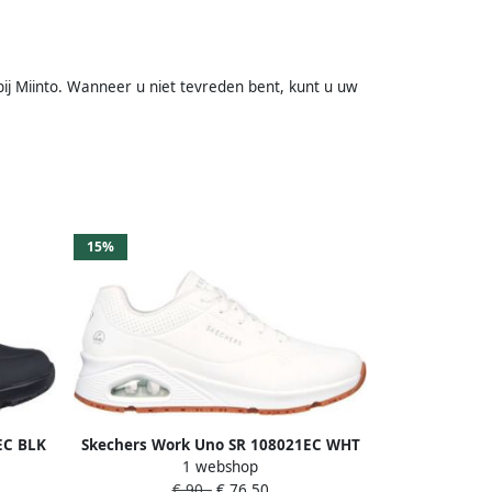
ij Miinto. Wanneer u niet tevreden bent, kunt u uw
15%
EC BLK
Skechers Work Uno SR 108021EC WHT
1 webshop
Wit
€ 90,-
€ 76,50