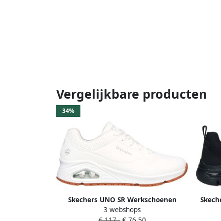
Vergelijkbare producten
34%
Skechers UNO SR Werkschoenen
Skech
3 webshops
Dames Sneakers 108021EC WHT
V
€ 117,-
€ 76,50
on