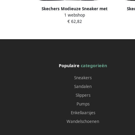
Skechers Modieuze Sneaker met
Ske
1 webshop
Demping
ELAINY
€ 62,82
Populaire
categorieën
Sneakers
Sandalen
Slippers
Pumps
Enkellaarsjes
Wandelschoenen