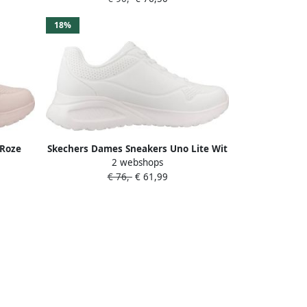
18%
 Roze
Skechers Dames Sneakers Uno Lite Wit
2 webshops
Stijlvolle Sportieve Schoenen voor
€ 76,-
€ 61,99
Comfortabele Dagelijkse Activiteiten