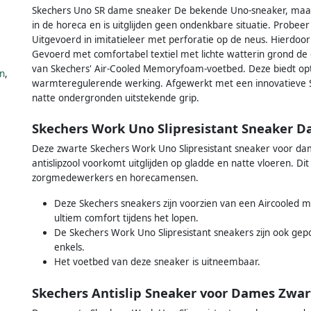
Skechers Uno SR dame sneaker De bekende Uno-sneaker, maar nu
in de horeca en is uitglijden geen ondenkbare situatie. Probeer
Uitgevoerd in imitatieleer met perforatie op de neus. Hierdo
Gevoerd met comfortabel textiel met lichte watterin grond de 
van Skechers' Air-Cooled Memoryfoam-voetbed. Deze biedt op
n
,
warmteregulerende werking. Afgewerkt met een innovatieve Sli
natte ondergronden uitstekende grip.
Skechers Work Uno Slipresistant Sneaker 
Deze zwarte Skechers Work Uno Slipresistant sneaker voor dam
antislipzool voorkomt uitglijden op gladde en natte vloeren. Di
zorgmedewerkers en horecamensen.
Deze Skechers sneakers zijn voorzien van een Aircooled
ultiem comfort tijdens het lopen.
De Skechers Work Uno Slipresistant sneakers zijn ook gepo
enkels.
Het voetbed van deze sneaker is uitneembaar.
Skechers Antislip Sneaker voor Dames Zwa