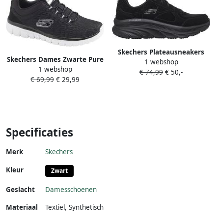
Skechers Plateausneakers
Skechers Dames Zwarte Pure
1 webshop
D'LUX WALKER PURE
1 webshop
Genius Optimistisch Mix
€ 74,99
€ 50,-
PLEASURE in een trendy
€ 69,99
€ 29,99
eenkleurige look
Specificaties
Merk
Skechers
Kleur
Zwart
Geslacht
Damesschoenen
Materiaal
Textiel
,
Synthetisch