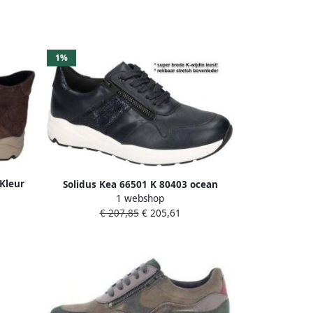
1%
 Kleur
Solidus Kea 66501 K 80403 ocean
1 webshop
donkerblauw
€ 207,85
€ 205,61