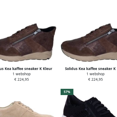
us Kea kaffee sneaker K Kleur
Solidus Kea kaffee sneaker K
1 webshop
1 webshop
Bruin)
Bruin)
€ 224,95
€ 224,95
57%