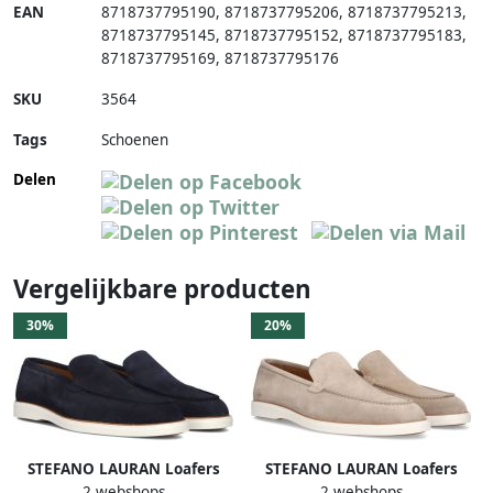
EAN
8718737795190
,
8718737795206
,
8718737795213
,
8718737795145
,
8718737795152
,
8718737795183
,
8718737795169
,
8718737795176
SKU
3564
Tags
Schoenen
Delen
Vergelijkbare producten
30%
20%
STEFANO LAURAN Loafers
STEFANO LAURAN Loafers
2 webshops
2 webshops
Heren 3564 Maat: 45
Heren 3564 Maat: 43