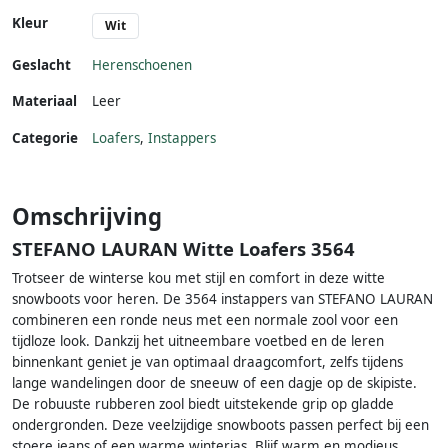
Kleur
Wit
Geslacht
Herenschoenen
Materiaal
Leer
Categorie
Loafers
,
Instappers
Omschrijving
STEFANO LAURAN Witte Loafers 3564
Trotseer de winterse kou met stijl en comfort in deze witte
snowboots voor heren. De 3564 instappers van STEFANO LAURAN
combineren een ronde neus met een normale zool voor een
tijdloze look. Dankzij het uitneembare voetbed en de leren
binnenkant geniet je van optimaal draagcomfort, zelfs tijdens
lange wandelingen door de sneeuw of een dagje op de skipiste.
De robuuste rubberen zool biedt uitstekende grip op gladde
ondergronden. Deze veelzijdige snowboots passen perfect bij een
stoere jeans of een warme winterjas. Blijf warm en modieus,