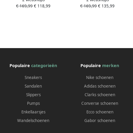
€ 169,99
€ 118,99
€ 169,99
€ 135,99
Materiaal: Suède Kleur:
Materiaal: Suède Kleur: Beige
Blauw
Populaire
categorieën
Populaire
merken
Sneakers
Nike schoenen
Sandalen
Adidas schoenen
Slippers
Clarks schoenen
Pumps
Converse schoenen
Enkellaarsjes
Ecco schoenen
Wandelschoenen
Gabor schoenen