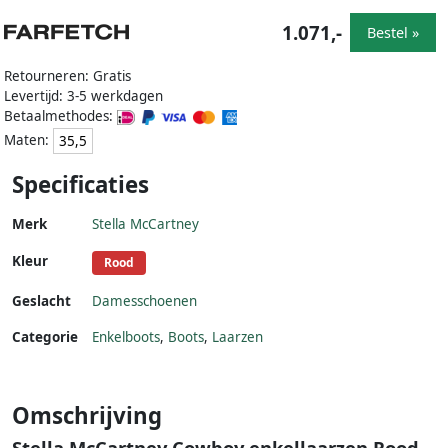
1.071,-
Bestel »
Retourneren: Gratis
Levertijd: 3-5 werkdagen
Betaalmethodes:
Maten:
35,5
Specificaties
Merk
Stella McCartney
Kleur
Rood
Geslacht
Damesschoenen
Categorie
Enkelboots
,
Boots
,
Laarzen
Omschrijving
Stella McCartney Cowboy enkellaarzen Rood