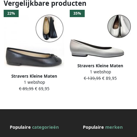
Vergelijkbare producten
22%
35%
Stravers Kleine Maten
1 webshop
Schoenen Stravers Ballerina's
Stravers Kleine Maten
€ 139,95
€ 89,95
met laag hakje Wit Zacht
1 webshop
Schoenen Stravers Ballerina's
Leer Dames Kleine Maten
€ 89,95
€ 69,95
Schoenen Dames Zwart Leer
Kleine Maten Kleine Maten
Flatjes
Populaire
categorieën
Populaire
merken