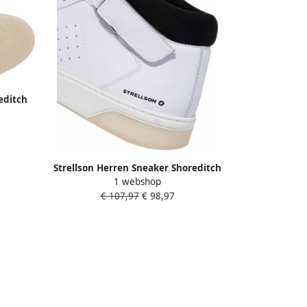
editch
Strellson Herren Sneaker Shoreditch
1 webshop
Evans T
€ 107,97
€ 98,97