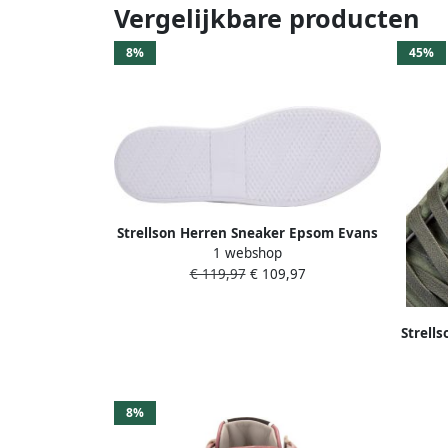
Vergelijkbare producten
8%
45%
Strellson Herren Sneaker Epsom Evans
1 webshop
C Hi
€ 119,97
€ 109,97
Strell
8%