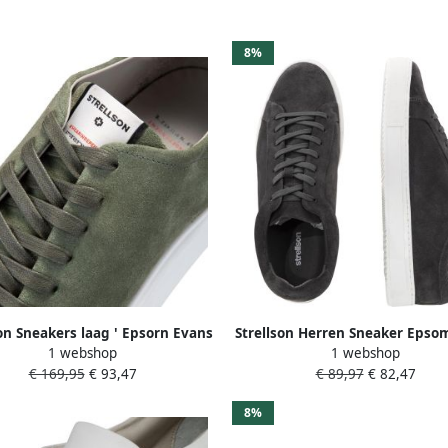
8%
son Sneakers laag ' Epsorn Evans
Strellson Herren Sneaker Epso
1 webshop
1 webshop
'
€ 169,95
€ 93,47
€ 89,97
€ 82,47
8%