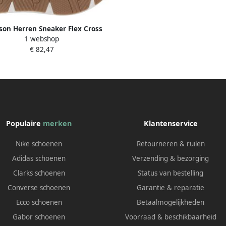
lson Herren Sneaker Flex Cross
1 webshop
Kilburn
€ 82,47
Populaire
merken
Klantenservice
Nike schoenen
Retourneren & ruilen
Adidas schoenen
Verzending & bezorging
Clarks schoenen
Status van bestelling
Converse schoenen
Garantie & reparatie
Ecco schoenen
Betaalmogelijkheden
Gabor schoenen
Voorraad & beschikbaarheid