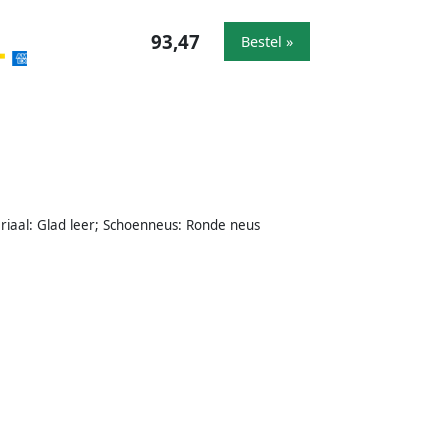
93,47
Bestel »
teriaal: Glad leer; Schoenneus: Ronde neus