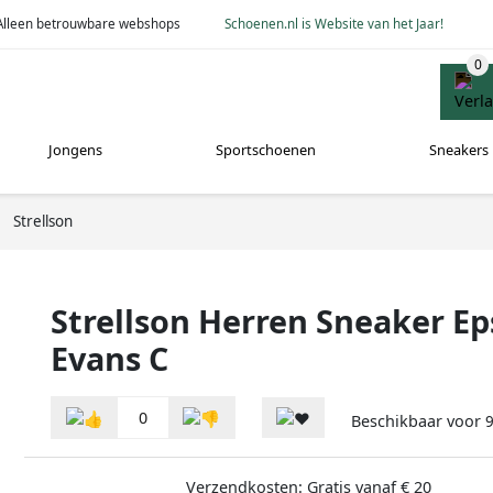
Alleen betrouwbare webshops
Schoenen.nl is Website van het Jaar!
Jongens
Sportschoenen
Sneakers
Strellson
Strellson Herren Sneaker E
Evans C
0
Beschikbaar voor
Verzendkosten: Gratis vanaf € 20