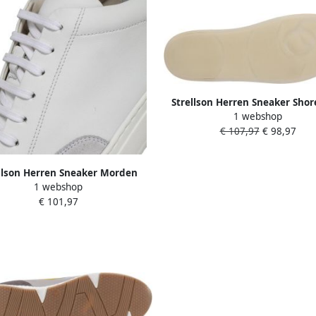
Strellson Herren Sneaker Shor
1 webshop
Evans T
€ 107,97
€ 98,97
llson Herren Sneaker Morden
1 webshop
Evans
€ 101,97