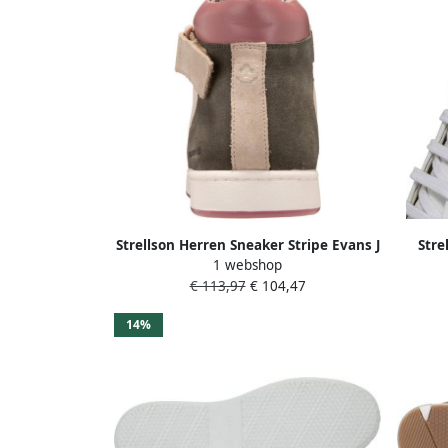
Strellson Herren Sneaker Stripe Evans J
Stre
1 webshop
Hi
€ 113,97
€ 104,47
14%