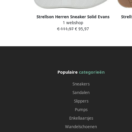
Strellson Herren Sneaker Solid Evans
Strel
1 webshop
€ 111,97
€ 95,97
Populaire
categorieën
Sneakers
Sandalen
Slippers
Pumps
Enkellaarsjes
Wandelschoenen