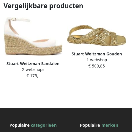
Vergelijkbare producten
Stuart Weitzman Gouden
1 webshop
Sandalen voor Vrouwen
Stuart Weitzman Sandalen
€ 509,85
2 webshops
met sleehak
€ 175,-
Populaire
categorieën
Populaire
merken