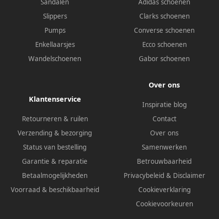
Sandalen
Adidas schoenen
Slippers
Clarks schoenen
Pumps
Converse schoenen
Enkellaarsjes
Ecco schoenen
Wandelschoenen
Gabor schoenen
Over ons
Klantenservice
Inspiratie blog
Retourneren & ruilen
Contact
Verzending & bezorging
Over ons
Status van bestelling
Samenwerken
Garantie & reparatie
Betrouwbaarheid
Betaalmogelijkheden
Privacybeleid
&
Disclaimer
Voorraad & beschikbaarheid
Cookieverklaring
Cookievoorkeuren