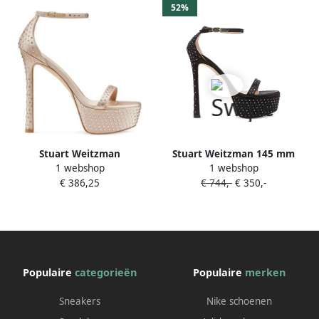
52%
Stuart Weitzman
Stuart Weitzman 145 mm
1 webshop
1 webshop
Nudistcurve Hollywood glans
Nudistcurve Hollywood
€ 386,25
€ 744,-
€ 350,-
sandaal Beige Dames
sandalen verfraaid met
kristallen Zwart
Populaire
categorieën
Populaire
merken
Sneakers
Nike schoenen