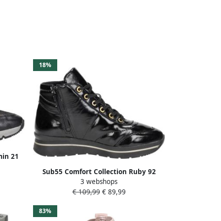
18%
min 21
rt
Sub55 Comfort Collection Ruby 92
3 webshops
Veterschoenen Hoog Zwart lak
€ 109,99
€ 89,99
83%