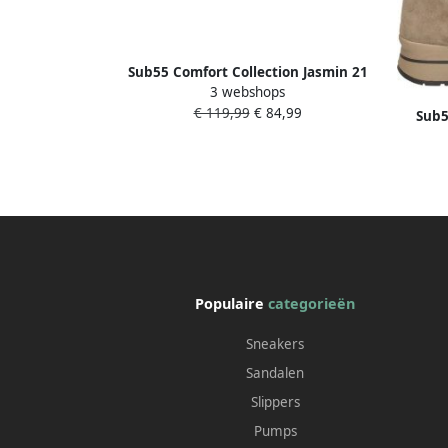
Sub55 Comfort Collection Jasmin 21
3 webshops
Veterschoenen Hoog Beige
€ 119,99
€ 84,99
Sub5
V
Populaire
categorieën
Sneakers
Sandalen
Slippers
Pumps