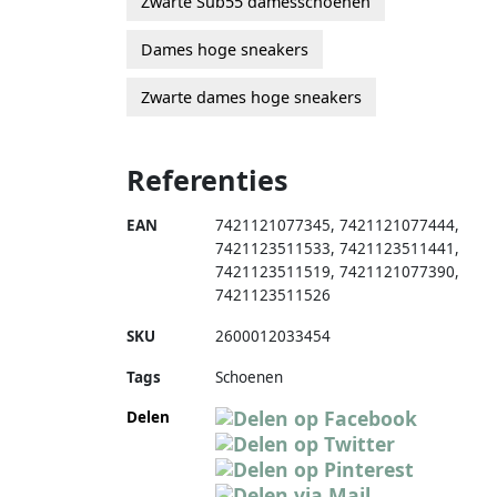
Zwarte Sub55 damesschoenen
Dames hoge sneakers
Zwarte dames hoge sneakers
Referenties
EAN
7421121077345
,
7421121077444
,
7421123511533
,
7421123511441
,
7421123511519
,
7421121077390
,
7421123511526
SKU
2600012033454
Tags
Schoenen
Delen