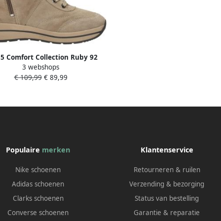
5 Comfort Collection Ruby 92
3 webshops
eterschoenen Hoog Beige
€ 109,99
€ 89,99
Populaire
merken
Klantenservice
Nike schoenen
Retourneren & ruilen
Adidas schoenen
Verzending & bezorging
Clarks schoenen
Status van bestelling
Converse schoenen
Garantie & reparatie