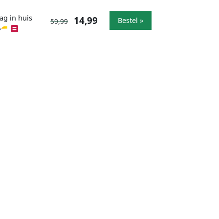
ag in huis
14,99
Bestel »
59,99