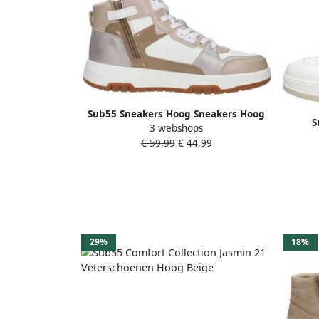
Sub55 Sneakers Hoog Sneakers Hoog
S
3 webshops
goudkleur
€ 59,99
€ 44,99
29%
18%