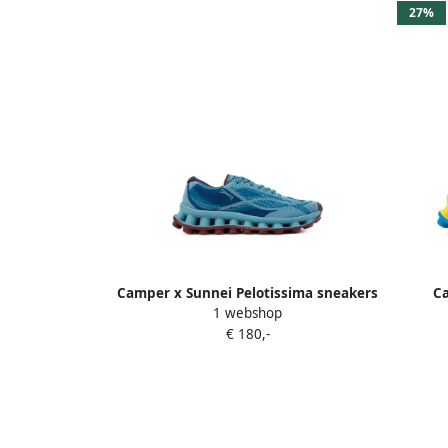
27%
Camper x Sunnei Pelotissima sneakers
Ca
1 webshop
Blauw
gestr
€ 180,-