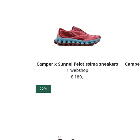
Camper x Sunnei Pelotissima sneakers
Camper
1 webshop
Roze
€ 180,-
22%