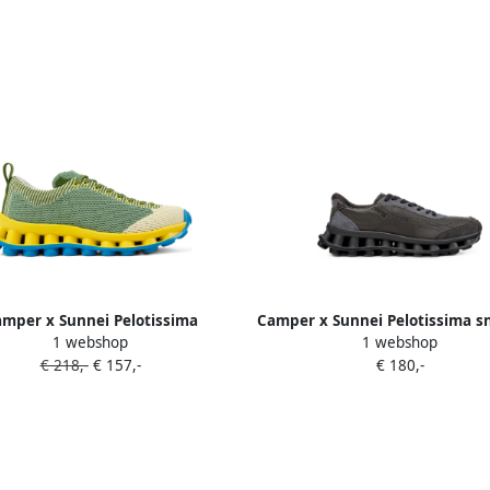
mper x Sunnei Pelotissima
Camper x Sunnei Pelotissima s
1 webshop
1 webshop
eepte gebreide sneakers Groen
Grijs
€ 218,-
€ 157,-
€ 180,-