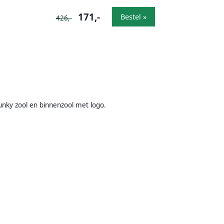
171,-
Bestel »
426,-
hunky zool en binnenzool met logo.