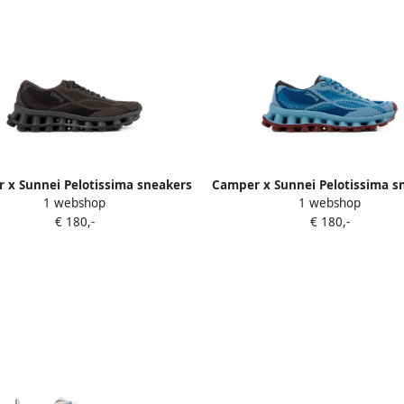
 x Sunnei Pelotissima sneakers
Camper x Sunnei Pelotissima s
1 webshop
1 webshop
Grijs
Blauw
€ 180,-
€ 180,-