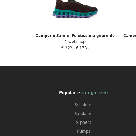
Camper x Sunnei Pelotissima gebreide
Campe
1 webshop
sneakers Bruin
€ 222,-
€ 173,-
Populaire
categorieën
Sneakers
Sandalen
Slippers
Pumps