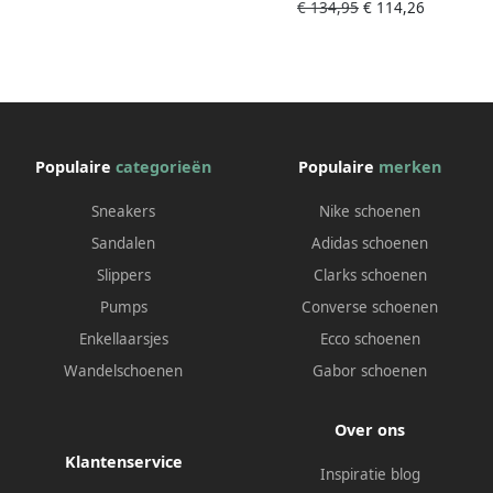
€ 134,95
€ 114,26
Populaire
categorieën
Populaire
merken
Sneakers
Nike schoenen
Sandalen
Adidas schoenen
Slippers
Clarks schoenen
Pumps
Converse schoenen
Enkellaarsjes
Ecco schoenen
Wandelschoenen
Gabor schoenen
Over ons
Klantenservice
Inspiratie blog