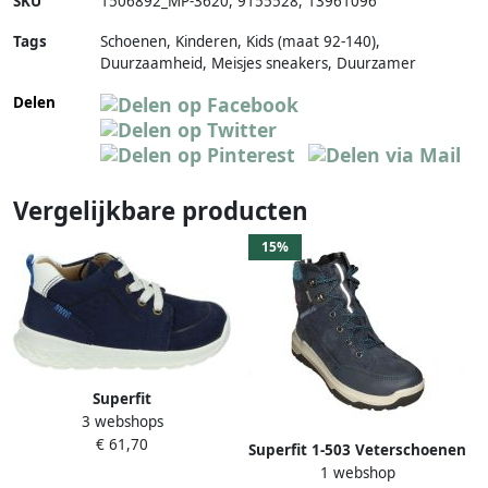
SKU
1506892_MP-3620
,
9155528
,
13961096
Tags
Schoenen, Kinderen, Kids (maat 92-140),
Duurzaamheid, Meisjes sneakers, Duurzamer
Delen
Vergelijkbare producten
15%
Superfit
3 webshops
363~~~~~~~~~~~~~~~~~~~~~~~~~~~
€ 61,70
Half-hoog Blauw
Superfit 1-503 Veterschoenen
1 webshop