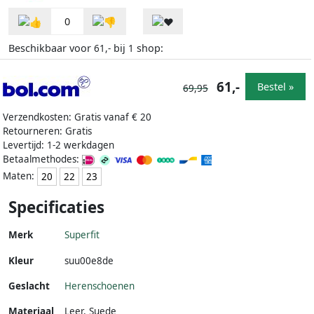
0
Beschikbaar voor
bij
shop:
61,-
1
61,-
Bestel »
69,95
Verzendkosten: Gratis vanaf € 20
Retourneren: Gratis
Levertijd: 1-2 werkdagen
Betaalmethodes:
Maten:
20
22
23
Specificaties
Merk
Superfit
Kleur
suu00e8de
Geslacht
Herenschoenen
Materiaal
Leer
,
Suede