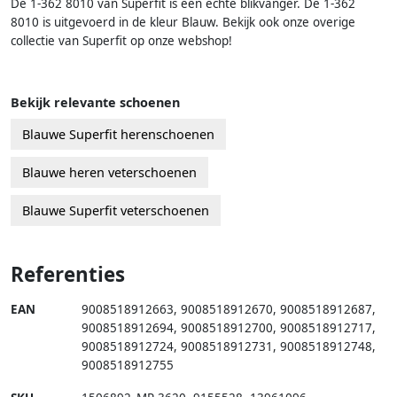
De 1-362 8010 van Superfit is een echte blikvanger. De 1-362
8010 is uitgevoerd in de kleur Blauw. Bekijk ook onze overige
collectie van Superfit op onze webshop!
Bekijk relevante schoenen
Blauwe Superfit herenschoenen
Blauwe heren veterschoenen
Blauwe Superfit veterschoenen
Referenties
EAN
9008518912663
,
9008518912670
,
9008518912687
,
9008518912694
,
9008518912700
,
9008518912717
,
9008518912724
,
9008518912731
,
9008518912748
,
9008518912755