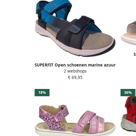
S
SUPERFIT Open schoenen marine azuur
2 webshops
€ 69,95
18%
36%