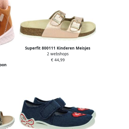
Superfit 800111 Kinderen Meisjes
2 webshops
Kleur: Metallics
€ 44,99
goon