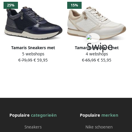
25%
15%
Tamaris Sneakers met
Tamaris Sneakers met
5 webshops
4 webshops
sleehak vrijetijdsschoen lage
sleehak Almina
€ 79,95
€ 59,95
€ 65,95
€ 55,95
schoen veterschoen met
vrijetijdsschoen halfschoen
trendy metallic-details
in smalle vorm vegan
verwerking
Populaire
categorieën
Populaire
merken
Sneakers
Nike schoenen