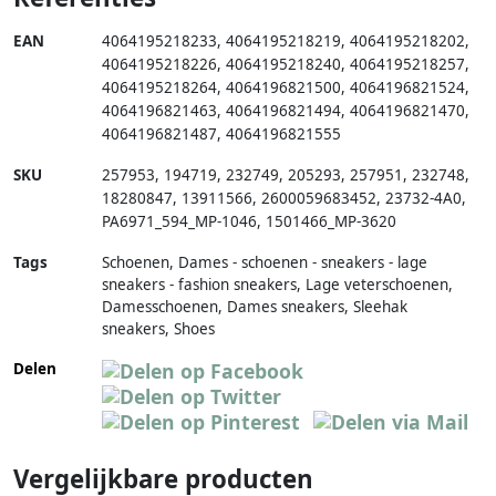
EAN
4064195218233
,
4064195218219
,
4064195218202
,
4064195218226
,
4064195218240
,
4064195218257
,
4064195218264
,
4064196821500
,
4064196821524
,
4064196821463
,
4064196821494
,
4064196821470
,
4064196821487
,
4064196821555
SKU
257953
,
194719
,
232749
,
205293
,
257951
,
232748
,
18280847
,
13911566
,
2600059683452
,
23732-4A0
,
PA6971_594_MP-1046
,
1501466_MP-3620
Tags
Schoenen, Dames - schoenen - sneakers - lage
sneakers - fashion sneakers, Lage veterschoenen,
Damesschoenen, Dames sneakers, Sleehak
sneakers, Shoes
Delen
Vergelijkbare producten