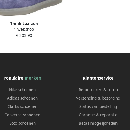
Think Laarzen
1 webshop
€ 203,90
Populaire
merken
Klantenservice
Nike schoenen
Retourneren & ruilen
Adidas schoenen
Verzending & bezorging
Clarks schoenen
Status van bestelling
Converse schoenen
Garantie & reparatie
Ecco schoenen
Betaalmogelijkheden