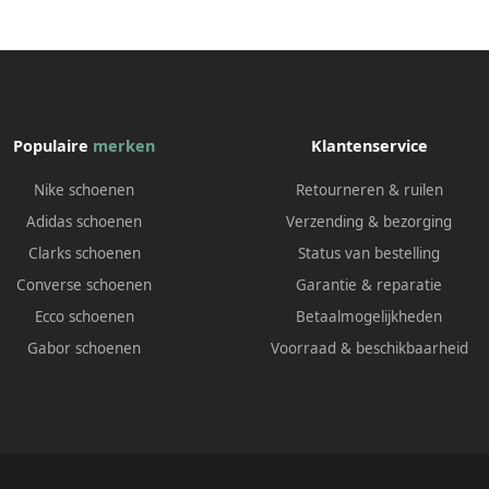
Populaire
merken
Klantenservice
Nike schoenen
Retourneren & ruilen
Adidas schoenen
Verzending & bezorging
Clarks schoenen
Status van bestelling
Converse schoenen
Garantie & reparatie
Ecco schoenen
Betaalmogelijkheden
Gabor schoenen
Voorraad & beschikbaarheid