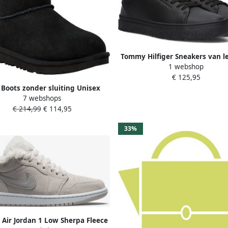
Tommy Hilfiger Sneakers van l
1 webshop
label in reliëf model 'COURT
€ 125,95
CUPSOLE'
Boots zonder sluiting Unisex
7 webshops
ssic Ultra Mini Enkellaarsjes
€ 214,99
€ 114,95
taplaarzen om in te stappen
33%
s Air Jordan 1 Low Sherpa Fleece