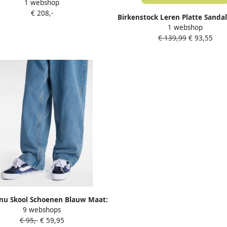
1 webshop
llege Grey' Sneakers Unisex
€ 208,-
Birkenstock Leren Platte Sanda
1 webshop
Mannen Black Heren
€ 139,99
€ 93,55
nu Skool Schoenen Blauw Maat:
9 webshops
38.5 Suède Foot Locker
€ 95,-
€ 59,95