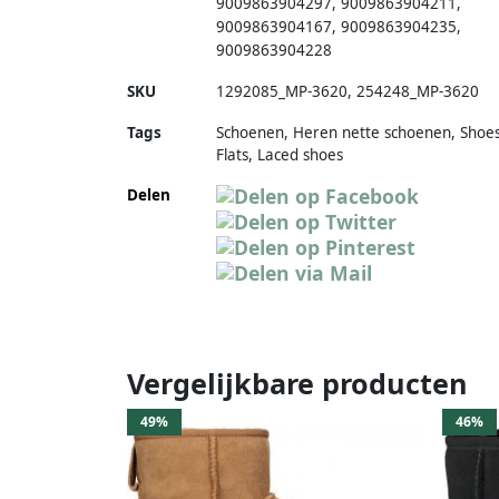
9009863904297
,
9009863904211
,
9009863904167
,
9009863904235
,
9009863904228
SKU
1292085_MP-3620
,
254248_MP-3620
Tags
Schoenen, Heren nette schoenen, Shoes
Flats, Laced shoes
Delen
Vergelijkbare producten
49%
46%