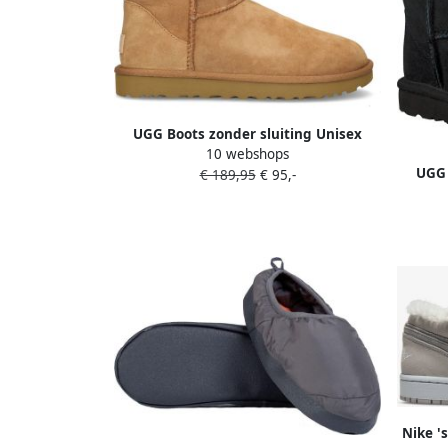
UGG Boots zonder sluiting Unisex
10 webshops
CLASSIC MINI instaplaars winterlaars
UGG 
€ 189,95
€ 95,-
boots met foam voetbed
Cla
ins
Nike '