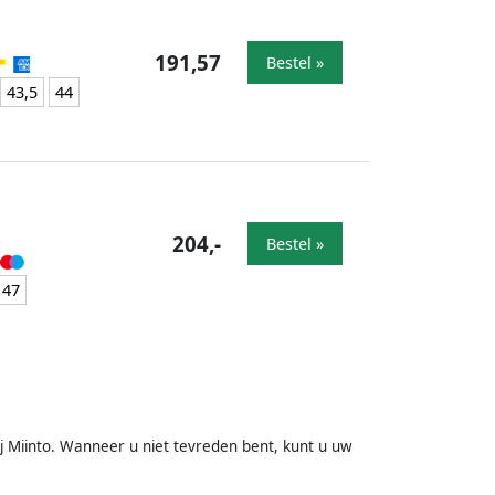
191,57
Bestel »
43,5
44
204,-
Bestel »
47
j Miinto. Wanneer u niet tevreden bent, kunt u uw