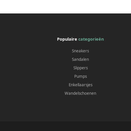
Populaire
categorieën
Sneakers
Sandalen
Slippers
Pumps
Enkellaarsjes
Wandelschoenen