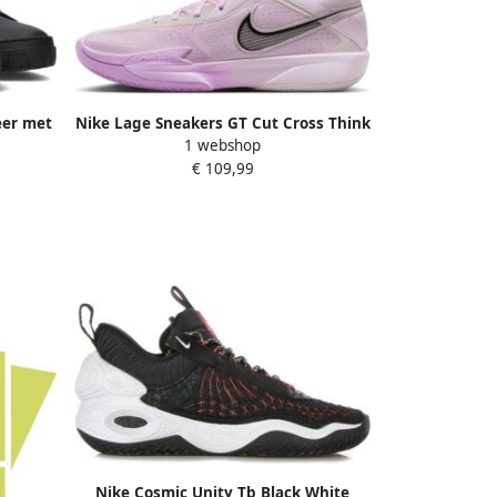
eer met
Nike Lage Sneakers GT Cut Cross Think
1 webshop
 THICK
Pink
€ 109,99
Nike Cosmic Unity Tb Black White