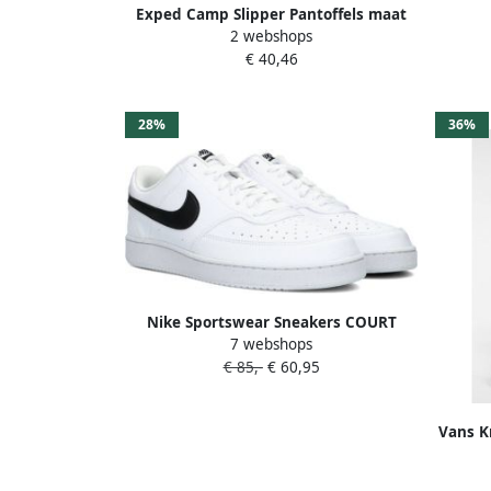
'Co
Exped Camp Slipper Pantoffels maat
2 webshops
XL 46-47 zwart
€ 40,46
28%
36%
Nike Sportswear Sneakers COURT
7 webshops
VISION LOW NEXT NATURE
€ 85,-
€ 60,95
geïnspireerd door het ontwerp van de
nike air force
Vans K