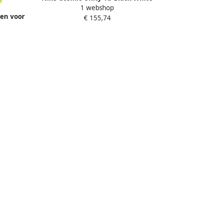
1 webshop
Bright Crimson Schoenmaat 44 1 2
len voor
€ 155,74
Basketball Performance Low DM4426
001