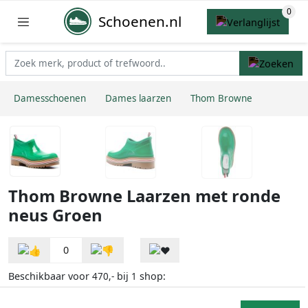
Schoenen.nl
Damesschoenen
Dames laarzen
Thom Browne
Thom Browne Laarzen met ronde
neus Groen
0
Beschikbaar voor
bij
shop:
470,-
1