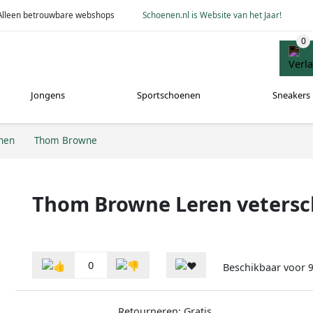
Alleen betrouwbare webshops
Schoenen.nl is Website van het Jaar!
Jongens
Sportschoenen
Sneakers
nen
Thom Browne
Thom Browne Leren veters
0
Beschikbaar voor
9
Retourneren: Gratis