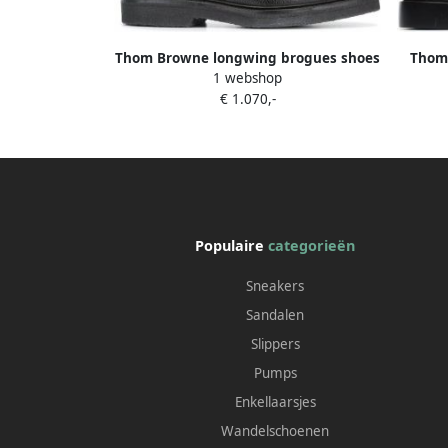
Thom Browne longwing brogues shoes
Thom
1 webshop
Zwart
€ 1.070,-
Populaire
categorieën
Sneakers
Sandalen
Slippers
Pumps
Enkellaarsjes
Wandelschoenen