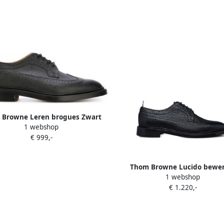
 Browne Leren brogues Zwart
1 webshop
€ 999,-
Thom Browne Lucido bewer
1 webshop
brogues met leren zool Zw
€ 1.220,-