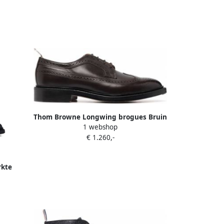
Thom Browne Longwing brogues Bruin
1 webshop
€ 1.260,-
kte
art