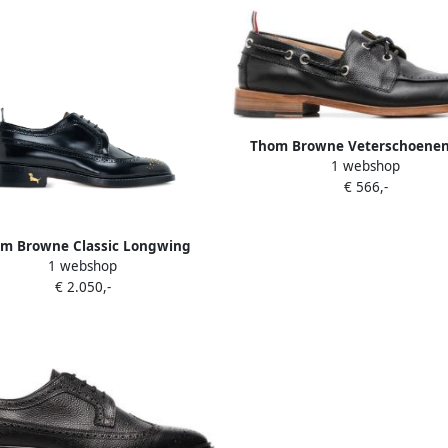
Thom Browne Veterschoene
1 webshop
afwerking Zwart
€ 566,-
m Browne Classic Longwing
1 webshop
brogues Zwart
€ 2.050,-