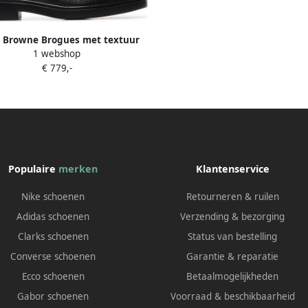
 Browne Brogues met textuur
1 webshop
Zwart
€ 779,-
Populaire
merken
Klantenservice
Nike schoenen
Retourneren & ruilen
Adidas schoenen
Verzending & bezorging
Clarks schoenen
Status van bestelling
Converse schoenen
Garantie & reparatie
Ecco schoenen
Betaalmogelijkheden
Gabor schoenen
Voorraad & beschikbaarheid