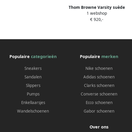
Thom Browne Varsity suède
1 webshop
loafers Grijs
€ 920,-
Populaire
categorieën
Populaire
merken
Sneakers
Nike schoenen
Sandalen
Adidas schoenen
Slippers
Clarks schoenen
Pumps
Converse schoenen
Enkellaarsjes
Ecco schoenen
Wandelschoenen
Gabor schoenen
Over ons