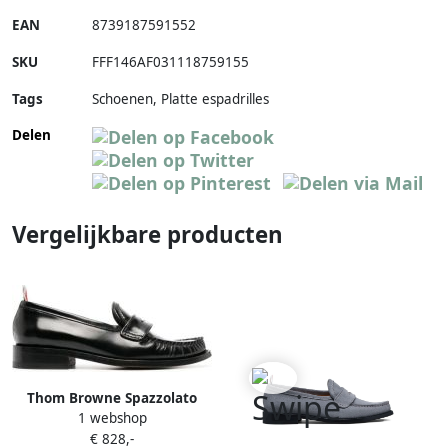
EAN
8739187591552
SKU
FFF146AF031118759155
Tags
Schoenen, Platte espadrilles
Delen
Vergelijkbare producten
Thom Browne Spazzolato
1 webshop
geplooide varsity loafers
€ 828,-
Zwart