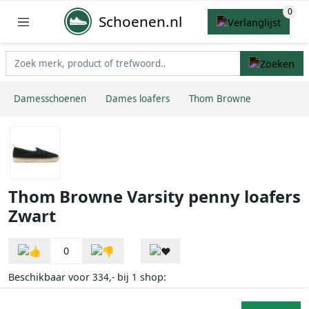
Schoenen.nl
Damesschoenen
Dames loafers
Thom Browne
Thom Browne Varsity penny loafers
Zwart
0
Beschikbaar voor
bij
shop:
334,-
1