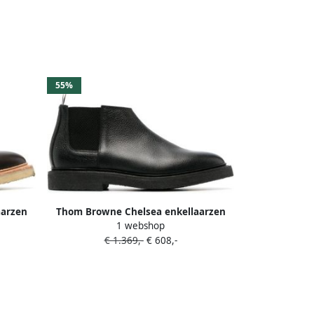
55%
aarzen
Thom Browne Chelsea enkellaarzen
1 webshop
Zwart
€ 1.369,-
€ 608,-