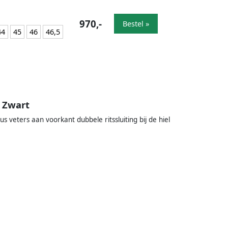
970,-
Bestel »
44
45
46
46,5
 Zwart
 veters aan voorkant dubbele ritssluiting bij de hiel