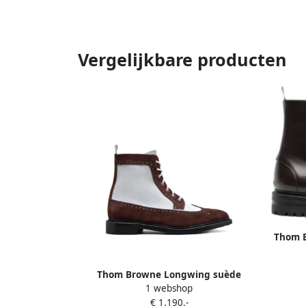
Vergelijkbare producten
Thom B
Thom Browne Longwing suède
1 webshop
enkellaarzen Bruin
€ 1.190,-