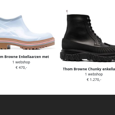
m Browne Enkellaarzen met
1 webshop
estreepte afwerking Blauw
€ 470,-
Thom Browne Chunky enkella
1 webshop
Zwart
€ 1.270,-