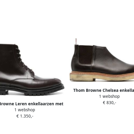
Thom Browne Chelsea enkell
1 webshop
Bruin
€ 830,-
rowne Leren enkellaarzen met
1 webshop
ronde neus Bruin
€ 1.350,-