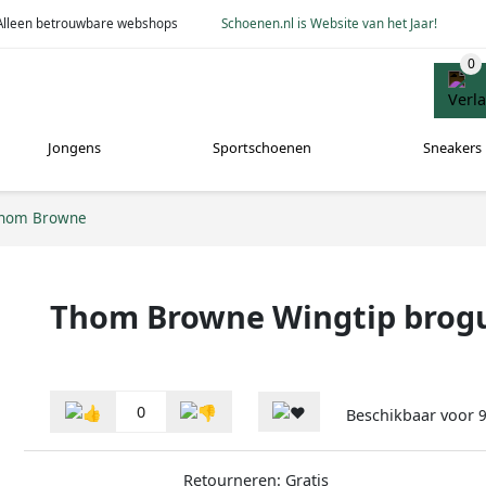
Alleen betrouwbare webshops
Schoenen.nl is Website van het Jaar!
Jongens
Sportschoenen
Sneakers
hom Browne
Thom Browne Wingtip brogu
0
Beschikbaar voor
9
Retourneren: Gratis