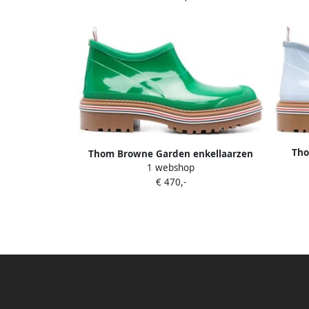
Tho
Thom Browne Garden enkellaarzen
g
1 webshop
Groen
€ 470,-