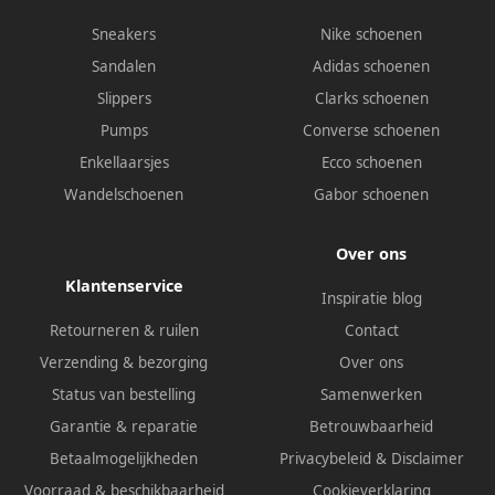
Sneakers
Nike schoenen
Sandalen
Adidas schoenen
Slippers
Clarks schoenen
Pumps
Converse schoenen
Enkellaarsjes
Ecco schoenen
Wandelschoenen
Gabor schoenen
Over ons
Klantenservice
Inspiratie blog
Retourneren & ruilen
Contact
Verzending & bezorging
Over ons
Status van bestelling
Samenwerken
Garantie & reparatie
Betrouwbaarheid
Betaalmogelijkheden
Privacybeleid
&
Disclaimer
Voorraad & beschikbaarheid
Cookieverklaring