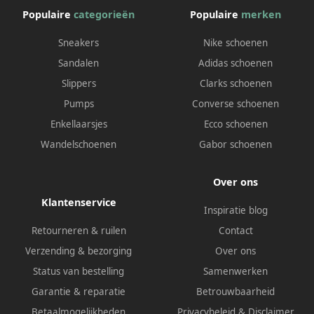
Populaire
categorieën
Populaire
merken
Sneakers
Nike schoenen
Sandalen
Adidas schoenen
Slippers
Clarks schoenen
Pumps
Converse schoenen
Enkellaarsjes
Ecco schoenen
Wandelschoenen
Gabor schoenen
Over ons
Klantenservice
Inspiratie blog
Retourneren & ruilen
Contact
Verzending & bezorging
Over ons
Status van bestelling
Samenwerken
Garantie & reparatie
Betrouwbaarheid
Betaalmogelijkheden
Privacybeleid
&
Disclaimer