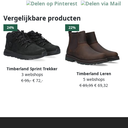
Vergelijkbare producten
24%
22%
Timberland Sprint Trekker
Timberland Leren
3 webshops
Mid Boots Schoenen black
5 webshops
Jongenslaars Geïnspireerd
€ 95,-
€ 72,-
nubuck maat: 37
€ 89,95
€ 69,32
door Courma Guy en
beschikbare maaten:36 37 38
Courmayeur Valley Brown
Dames