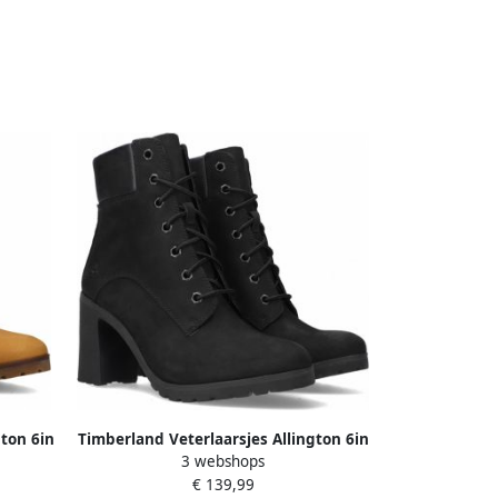
gton 6in
Timberland Veterlaarsjes Allington 6in
3 webshops
aarzen
Lace Winterschoenen winterlaarzen
€ 139,99
zen
veterschoenen winterlaarzen