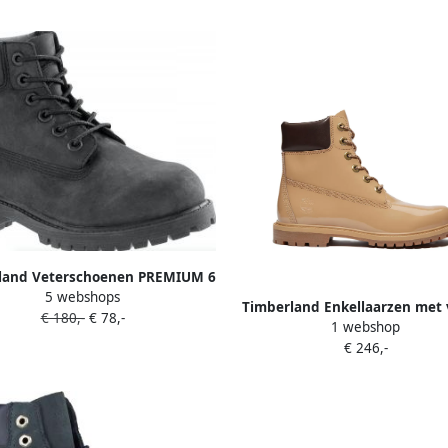
land Veterschoenen PREMIUM 6
5 webshops
 LACE UP WATERPROOF BOOT
Timberland Enkellaarzen met 
€ 180,-
€ 78,-
nterlaarzen veterschoenen
1 webshop
Bruin
interschoenen waterdicht
€ 246,-