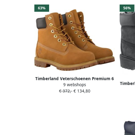
63%
56%
Timberland Veterschoenen Premium 6
Timber
9 webshops
INCH VETERSCHOEN Winterlaarzen
INCH
€ 372,-
€ 134,80
veterschoenen winterschoenen
Wi
waterdicht
w