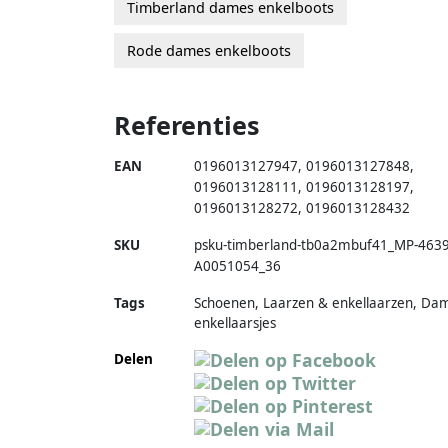
Timberland dames enkelboots
Rode dames enkelboots
Referenties
EAN
0196013127947
,
0196013127848
,
0196013128111
,
0196013128197
,
0196013128272
,
0196013128432
SKU
psku-timberland-tb0a2mbuf41_MP-463
A0051054_36
Tags
Schoenen, Laarzen & enkellaarzen, Da
enkellaarsjes
Delen