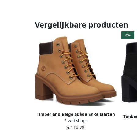
Vergelijkbare producten
2%
Timberland Beige Suède Enkellaarzen
Timber
2 webshops
voor Dames Brown Dames
H
€ 116,39
Win
ve