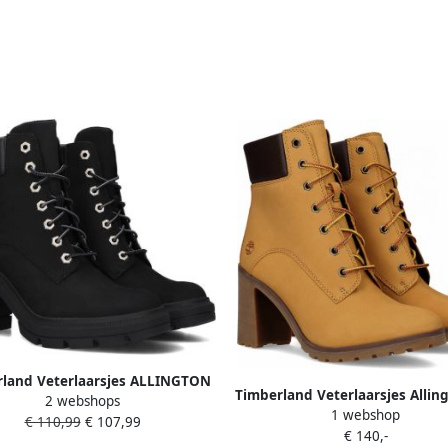
land Veterlaarsjes ALLINGTON
Timberland Veterlaarsjes Allin
2 webshops
EIGHTSMID LACE UP BOOT
1 webshop
Lace Winterschoenen winterl
€ 110,99
€ 107,99
terschoenen winterlaarzen
€ 140,-
veterschoenen winterlaar
terschoenen winterlaarzen