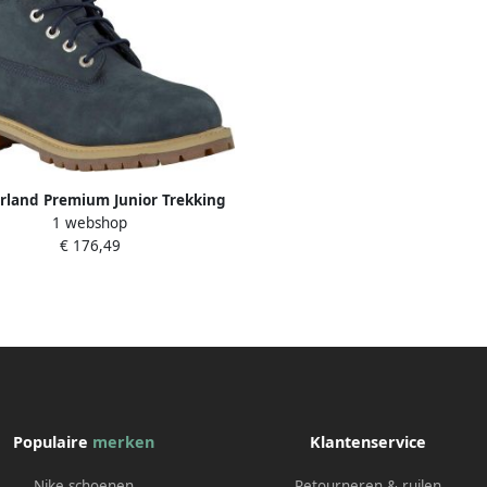
rland Premium Junior Trekking
1 webshop
Schoenen Blue Dames
€ 176,49
Populaire
merken
Klantenservice
Nike schoenen
Retourneren & ruilen