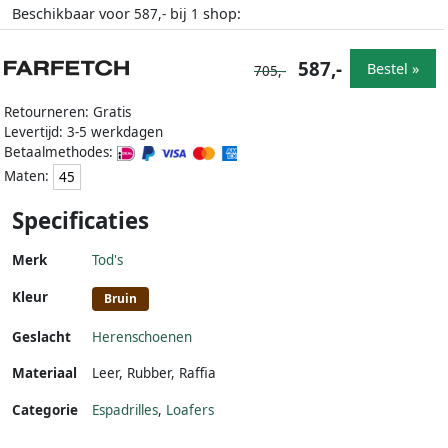
Beschikbaar voor
bij
shop:
587,-
1
587,-
Bestel »
705,-
Retourneren: Gratis
Levertijd: 3-5 werkdagen
Betaalmethodes:
Maten:
45
Specificaties
Merk
Tod's
Kleur
Bruin
Geslacht
Herenschoenen
Materiaal
Leer
,
Rubber
,
Raffia
Categorie
Espadrilles
,
Loafers