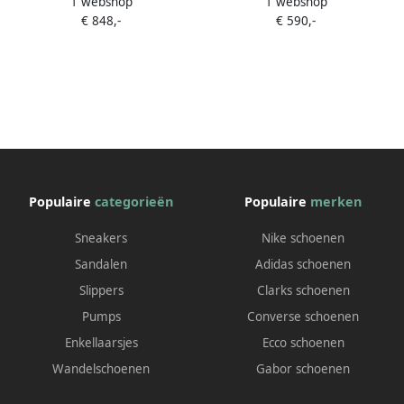
1 webshop
1 webshop
muiltjes Zwart
suède muiltjes Bruin
€ 848,-
€ 590,-
Populaire
categorieën
Populaire
merken
Sneakers
Nike schoenen
Sandalen
Adidas schoenen
Slippers
Clarks schoenen
Pumps
Converse schoenen
Enkellaarsjes
Ecco schoenen
Wandelschoenen
Gabor schoenen