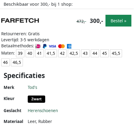
Beschikbaar voor
bij
shop:
300,-
1
300,-
Bestel »
472,-
Retourneren: Gratis
Levertijd: 3-5 werkdagen
Betaalmethodes:
Maten:
39
40
41
41,5
42
42,5
43
44
45
45,5
46
46,5
Specificaties
Merk
Tod's
Kleur
Zwart
Geslacht
Herenschoenen
Materiaal
Leer
,
Rubber