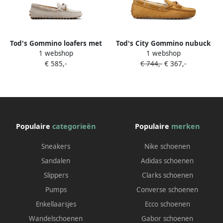
Tod's Gommino loafers met
Tod's City Gommino nubuck
1 webshop
1 webshop
strikdetail Beige
loafers Beige
€ 585,-
€ 744,-
€ 367,-
Populaire
categorieën
Populaire
merken
Sneakers
Nike schoenen
Sandalen
Adidas schoenen
Slippers
Clarks schoenen
Pumps
Converse schoenen
Enkellaarsjes
Ecco schoenen
Wandelschoenen
Gabor schoenen