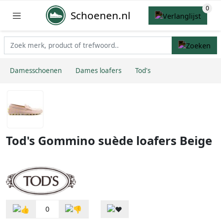
Schoenen.nl
Damesschoenen
Dames loafers
Tod's
Tod's Gommino suède loafers Beige
0